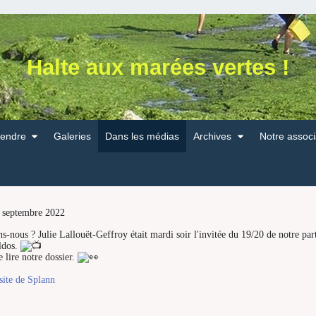
Halte aux marées vertes !
endre
Galeries
Dans les médias
Archives
Notre associ
3 septembre 2022
s-nous ? Julie Lallouët-Geffroy était mardi soir l'invitée du 19/20 de notre pa
aldos.
e lire notre dossier.
site de Splann