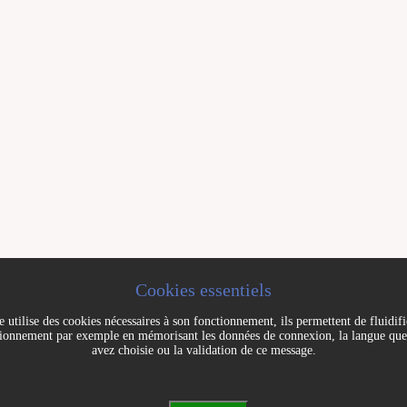
Cookies essentiels
e utilise des cookies nécessaires à son fonctionnement, ils permettent de fluidif
ionnement par exemple en mémorisant les données de connexion, la langue qu
avez choisie ou la validation de ce message.